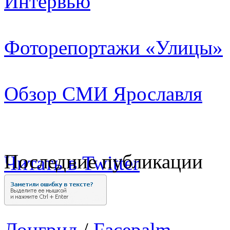
Интервью
Фоторепортажи «Улицы»
Обзор СМИ Ярославля
Последние публикации
Читать в Twitter
Лонгрид
/
Facepalm