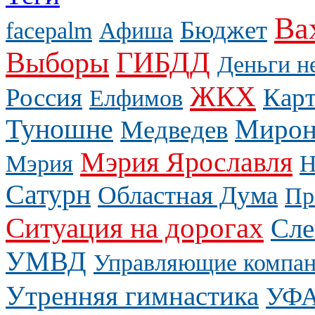
Ва
Бюджет
facepalm
Афиша
Выборы
ГИБДД
Деньги н
ЖКХ
Россия
Карт
Елфимов
Туношне
Мирон
Медведев
Мэрия Ярославля
Мэрия
Н
Сатурн
Областная Дума
Пр
Ситуация на дорогах
Сле
УМВД
Управляющие компа
Утренняя гимнастика
УФ