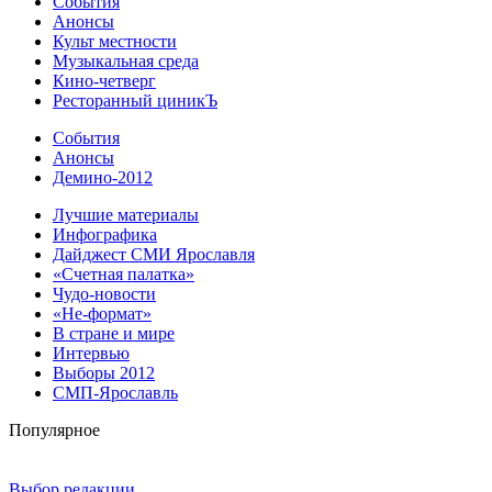
События
Анонсы
Культ местности
Музыкальная среда
Кино-четверг
Ресторанный циникЪ
События
Анонсы
Демино-2012
Лучшие материалы
Инфографика
Дайджест СМИ Ярославля
«Счетная палатка»
Чудо-новости
«Не-формат»
В стране и мире
Интервью
Выборы 2012
СМП-Ярославль
Популярное
Выбор редакции