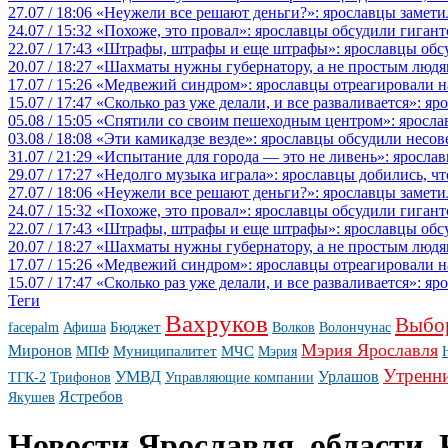
27.07 / 18:06
«Неужели все решают деньги?»: ярославцы замети
24.07 / 15:32
«Похоже, это провал»: ярославцы обсудили гигант
22.07 / 17:43
«Штрафы, штрафы и еще штрафы»: ярославцы обсу
20.07 / 18:27
«Шахматы нужны губернатору, а не простым людя
17.07 / 15:26
«Медвежий синдром»: ярославцы отреагировали на 
15.07 / 17:47
«Сколько раз уже делали, и все разваливается»: я
05.08 / 15:05
«Спятили со своим пешеходным центром»: яросла
03.08 / 18:08
«Эти камикадзе везде»: ярославцы обсудили несов
31.07 / 21:29
«Испытание для города — это не ливень»: ярослав
29.07 / 17:27
«Недолго музыка играла»: ярославцы добились, ч
27.07 / 18:06
«Неужели все решают деньги?»: ярославцы замети
24.07 / 15:32
«Похоже, это провал»: ярославцы обсудили гигант
22.07 / 17:43
«Штрафы, штрафы и еще штрафы»: ярославцы обсу
20.07 / 18:27
«Шахматы нужны губернатору, а не простым людя
17.07 / 15:26
«Медвежий синдром»: ярославцы отреагировали на 
15.07 / 17:47
«Сколько раз уже делали, и все разваливается»: я
Теги
Вахруков
Выбо
Бюджет
facepalm
Афиша
Волков
Волончунас
Мэрия Ярославля
Миронов
Муниципалитет
МЧС
МПФ
Мэрия
Утренн
УМВД
Урлашов
ТГК-2
Трифонов
Управляющие компании
Ястребов
Якушев
Новости Ярославля, области, 