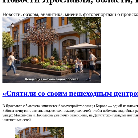
Новости, обзоры, аналитика, мнения, фоторепортажи о происхо
«Спятили со своим пешеходным центро
В Ярославле с 5 августа начинается благоустройство улицы Кирова — одной из ключе
Работы начнутся с замены подземных инженерных сетей, чтобы избежать аварийных рас
улицах Максимова и Нахимсона уже почти завершены, на Депутатской укладывают пли
инженерных сетей.