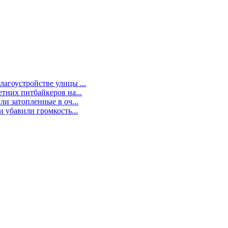
агоустройстве улицы ...
тних питбайкеров на...
и затопленные в оч...
 убавили громкость...