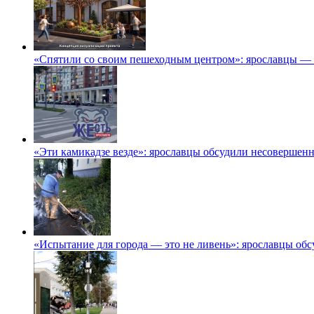
«Спятили со своим пешеходным центром»: ярославцы — 
«Эти камикадзе везде»: ярославцы обсудили несовершенн
«Испытание для города — это не ливень»: ярославцы обс