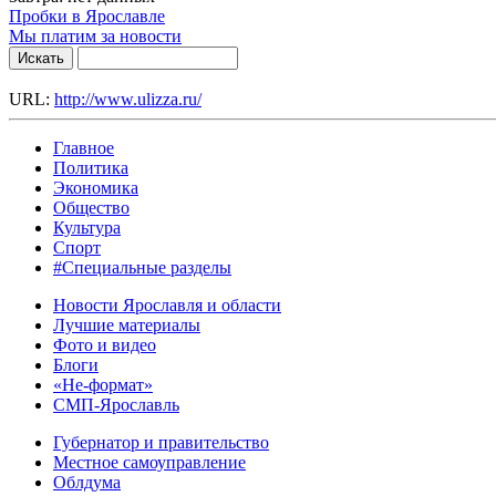
Пробки в Ярославле
Мы платим за новости
URL:
http://www.ulizza.ru/
Главное
Политика
Экономика
Общество
Культура
Спорт
#Специальные разделы
Новости Ярославля и области
Лучшие материалы
Фото и видео
Блоги
«Не-формат»
СМП-Ярославль
Губернатор и правительство
Местное самоуправление
Облдума