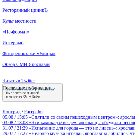
Ресторанный циникЪ
Культ местности
«Не-формат»
Интервью
Фоторепортажи «Улицы»
Обзор СМИ Ярославля
Читать в Twitter
Последние публикации
Лонгрид
/
Facepalm
05.08 / 15:05
«Спятили со своим пешеходным центром»: яросла
03.08 / 18:08
«Эти камикадзе везде»: ярославцы обсудили несов
31.07 / 21:29
«Испытание для города — это не ливень»: ярослав
29.07 / 17:27
«Недолго музыка играла»: ярославцы добились, ч