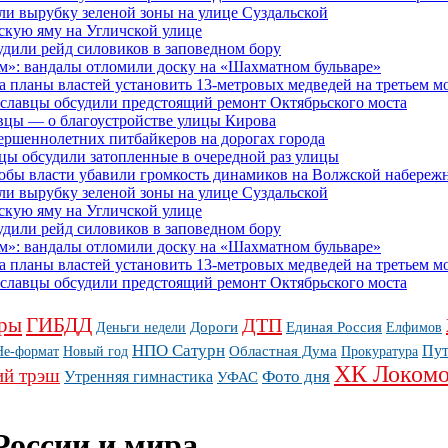
ли вырубку зеленой зоны на улице Суздальской
скую яму на Угличской улице
дили рейд силовиков в заповедном бору
м»: вандалы отломили доску на «Шахматном бульваре»
планы властей установить 13-метровых медведей на третьем мо
рославцы обсудили предстоящий ремонт Октябрьского моста
вцы — о благоустройстве улицы Кирова
ершеннолетних питбайкеров на дорогах города
цы обсудили затопленные в очередной раз улицы
тобы власти убавили громкость динамиков на Волжской набереж
ли вырубку зеленой зоны на улице Суздальской
скую яму на Угличской улице
дили рейд силовиков в заповедном бору
м»: вандалы отломили доску на «Шахматном бульваре»
планы властей установить 13-метровых медведей на третьем мо
рославцы обсудили предстоящий ремонт Октябрьского моста
ры
ГИБДД
ДТП
Дороги
Единая Россия
Деньги недели
Елфимов
НПО Сатурн
Пу
Областная Дума
Не-формат
Новый год
Прокуратура
ХК Локомо
ий трэш
Фото дня
Утренняя гимнастика
УФАС
России и мира