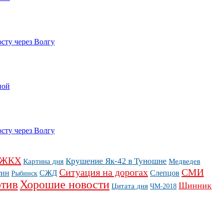
сту через Волгу
ной
сту через Волгу
ЖКХ
Крушение Як-42 в Туношне
Картина дня
Медведев
Ситуация на дорогах
СМИ
тин
СЖД
Слепцов
Рыбинск
тив
Хорошие новости
Шинник
Цитата дня
ЧМ-2018