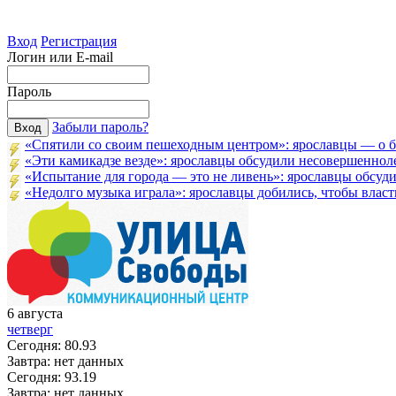
Вход
Регистрация
Логин или E-mail
Пароль
Забыли пароль?
«Спятили со своим пешеходным центром»: ярославцы — о бл
«Эти камикадзе везде»: ярославцы обсудили несовершенноле
«Испытание для города — это не ливень»: ярославцы обсудил
«Недолго музыка играла»: ярославцы добились, чтобы власти
6
августа
четверг
Сегодня:
80.93
Завтра:
нет данных
Сегодня:
93.19
Завтра:
нет данных