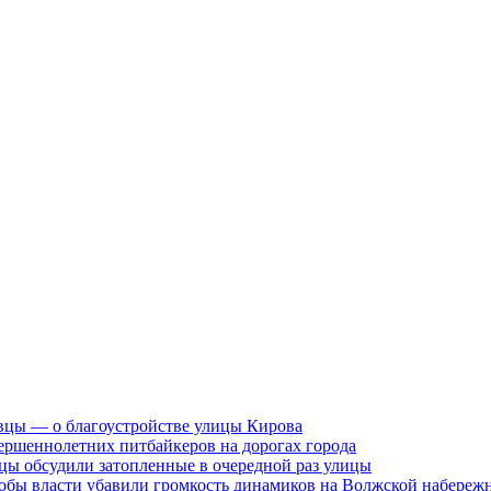
вцы — о благоустройстве улицы Кирова
ершеннолетних питбайкеров на дорогах города
цы обсудили затопленные в очередной раз улицы
тобы власти убавили громкость динамиков на Волжской набереж