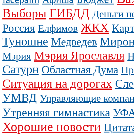
Выборы
ГИБДД
Деньги н
ЖКХ
Россия
Карт
Елфимов
Туношне
Мирон
Медведев
Мэрия Ярославля
Мэрия
Н
Сатурн
Областная Дума
Пр
Ситуация на дорогах
Сле
УМВД
Управляющие компа
Утренняя гимнастика
УФ
Хорошие новости
Цитат