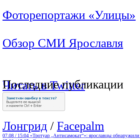
Фоторепортажи «Улицы»
Обзор СМИ Ярославля
Последние публикации
Читать в Twitter
Лонгрид
/
Facepalm
07.08 / 15:04
«Тротуар „Антисамокат“»: ярославцы обнаружили