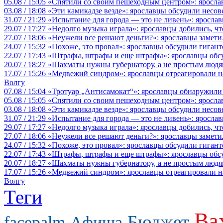
05.08 / 15:05
«Спятили со своим пешеходным центром»: яросла
03.08 / 18:08
«Эти камикадзе везде»: ярославцы обсудили несов
31.07 / 21:29
«Испытание для города — это не ливень»: ярослав
29.07 / 17:27
«Недолго музыка играла»: ярославцы добились, ч
27.07 / 18:06
«Неужели все решают деньги?»: ярославцы замети
24.07 / 15:32
«Похоже, это провал»: ярославцы обсудили гигант
22.07 / 17:43
«Штрафы, штрафы и еще штрафы»: ярославцы обсу
20.07 / 18:27
«Шахматы нужны губернатору, а не простым людя
17.07 / 15:26
«Медвежий синдром»: ярославцы отреагировали на 
Волгу
07.08 / 15:04
«Тротуар „Антисамокат“»: ярославцы обнаружили
05.08 / 15:05
«Спятили со своим пешеходным центром»: яросла
03.08 / 18:08
«Эти камикадзе везде»: ярославцы обсудили несов
31.07 / 21:29
«Испытание для города — это не ливень»: ярослав
29.07 / 17:27
«Недолго музыка играла»: ярославцы добились, ч
27.07 / 18:06
«Неужели все решают деньги?»: ярославцы замети
24.07 / 15:32
«Похоже, это провал»: ярославцы обсудили гигант
22.07 / 17:43
«Штрафы, штрафы и еще штрафы»: ярославцы обсу
20.07 / 18:27
«Шахматы нужны губернатору, а не простым людя
17.07 / 15:26
«Медвежий синдром»: ярославцы отреагировали на 
Волгу
Теги
Ва
Бюджет
facepalm
Афиша