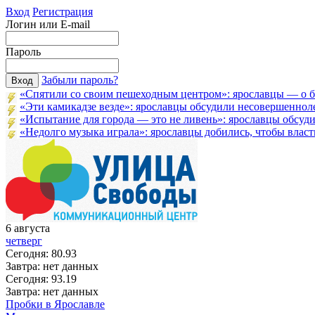
Вход
Регистрация
Логин или E-mail
Пароль
Забыли пароль?
«Спятили со своим пешеходным центром»: ярославцы — о бл
«Эти камикадзе везде»: ярославцы обсудили несовершенноле
«Испытание для города — это не ливень»: ярославцы обсудил
«Недолго музыка играла»: ярославцы добились, чтобы власти
6
августа
четверг
Сегодня:
80.93
Завтра:
нет данных
Сегодня:
93.19
Завтра:
нет данных
Пробки в Ярославле