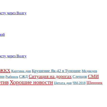
сту через Волгу
ной
сту через Волгу
ЖКХ
Крушение Як-42 в Туношне
Картина дня
Медведев
Ситуация на дорогах
СМИ
тин
СЖД
Слепцов
Рыбинск
тив
Хорошие новости
Шинник
Цитата дня
ЧМ-2018