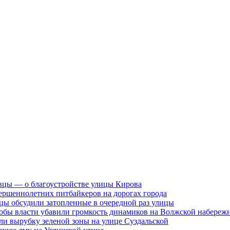
вцы — о благоустройстве улицы Кирова
ершеннолетних питбайкеров на дорогах города
цы обсудили затопленные в очередной раз улицы
тобы власти убавили громкость динамиков на Волжской набереж
ли вырубку зеленой зоны на улице Суздальской