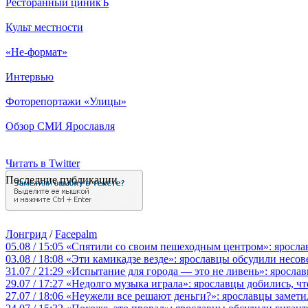
Ресторанный циникЪ
Культ местности
«Не-формат»
Интервью
Фоторепортажи «Улицы»
Обзор СМИ Ярославля
Читать в Twitter
Последние публикации
Лонгрид
/
Facepalm
05.08 / 15:05
«Спятили со своим пешеходным центром»: яросла
03.08 / 18:08
«Эти камикадзе везде»: ярославцы обсудили несов
31.07 / 21:29
«Испытание для города — это не ливень»: ярослав
29.07 / 17:27
«Недолго музыка играла»: ярославцы добились, ч
27.07 / 18:06
«Неужели все решают деньги?»: ярославцы замети