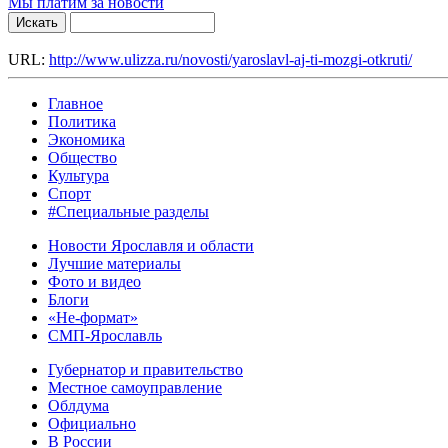
Мы платим за новости
URL:
http://www.ulizza.ru/novosti/yaroslavl-aj-ti-mozgi-otkruti/
Главное
Политика
Экономика
Общество
Культура
Спорт
#Специальные разделы
Новости Ярославля и области
Лучшие материалы
Фото и видео
Блоги
«Не-формат»
СМП-Ярославль
Губернатор и правительство
Местное самоуправление
Облдума
Официально
В России