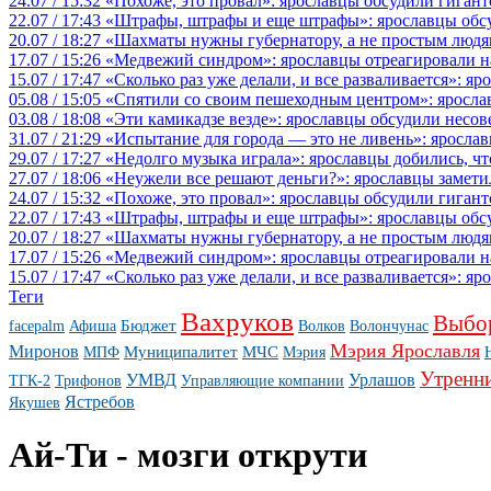
24.07 / 15:32
«Похоже, это провал»: ярославцы обсудили гигант
22.07 / 17:43
«Штрафы, штрафы и еще штрафы»: ярославцы обсу
20.07 / 18:27
«Шахматы нужны губернатору, а не простым людя
17.07 / 15:26
«Медвежий синдром»: ярославцы отреагировали на 
15.07 / 17:47
«Сколько раз уже делали, и все разваливается»: я
05.08 / 15:05
«Спятили со своим пешеходным центром»: яросла
03.08 / 18:08
«Эти камикадзе везде»: ярославцы обсудили несов
31.07 / 21:29
«Испытание для города — это не ливень»: ярослав
29.07 / 17:27
«Недолго музыка играла»: ярославцы добились, ч
27.07 / 18:06
«Неужели все решают деньги?»: ярославцы замети
24.07 / 15:32
«Похоже, это провал»: ярославцы обсудили гигант
22.07 / 17:43
«Штрафы, штрафы и еще штрафы»: ярославцы обсу
20.07 / 18:27
«Шахматы нужны губернатору, а не простым людя
17.07 / 15:26
«Медвежий синдром»: ярославцы отреагировали на 
15.07 / 17:47
«Сколько раз уже делали, и все разваливается»: я
Теги
Вахруков
Выбо
Бюджет
facepalm
Афиша
Волков
Волончунас
Мэрия Ярославля
Миронов
Муниципалитет
МЧС
МПФ
Мэрия
Утренн
УМВД
Урлашов
ТГК-2
Трифонов
Управляющие компании
Ястребов
Якушев
Ай-Ти - мозги открути