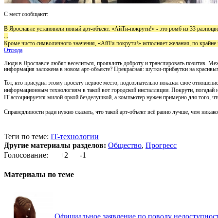
С мест сообщают:
В Ярославле установили новый арт-объект. «АйТи-покрути!» - это ромб из 33 разноцв
...
Кроме чисто символичного значения, «АйТи-покрути!» исполняет желания, по крайне м
Отсюда
Люди в Ярославле любят веселиться, проявлять доброту и транслировать позитив. Меж
информация заложена в новом арт-объекте? Прекрасная: шутки-прибаутки на красивы
Тот, кто присудил этому проекту первое место, подсознательно показал свое отношение
информационным технологиям в такой вот городской инсталляции. Покрути, погадай на ка
IT ассоциируется милой яркой безделушкой, а компьютер нужен примерно для того, чт
Справедливости ради нужно сказать, что такой арт-объект всё равно лучше, чем никаког
Теги по теме:
IT-технологии
Другие материалы разделов:
Общество
,
Прогресс
Голосование:
+2
-1
Материалы по теме
Официальное заявление по поводу недоступнос