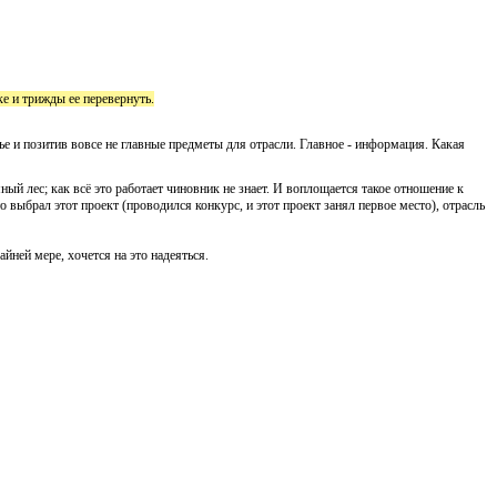
е и трижды ее перевернуть.
е и позитив вовсе не главные предметы для отрасли. Главное - информация. Какая
ный лес; как всё это работает чиновник не знает. И воплощается такое отношение к
о выбрал этот проект (проводился конкурс, и этот проект занял первое место), отрасль
йней мере, хочется на это надеяться.