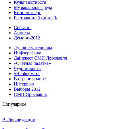
Культ местности
Музыкальная среда
Кино-четверг
Ресторанный циникЪ
События
Анонсы
Демино-2012
Лучшие материалы
Инфографика
Дайджест СМИ Ярославля
«Счетная палатка»
Чудо-новости
«Не-формат»
В стране и мире
Интервью
Выборы 2012
СМП-Ярославль
Популярное
Выбор редакции