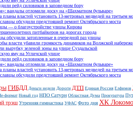
скую яму на Угличской улице
дили рейд силовиков в заповедном бору
м»: вандалы отломили доску на «Шахматном бульваре»
планы властей установить 13-метровых медведей на третьем мо
рославцы обсудили предстоящий ремонт Октябрьского моста
вцы — о благоустройстве улицы Кирова
ершеннолетних питбайкеров на дорогах города
цы обсудили затопленные в очередной раз улицы
тобы власти убавили громкость динамиков на Волжской набереж
ли вырубку зеленой зоны на улице Суздальской
скую яму на Угличской улице
дили рейд силовиков в заповедном бору
м»: вандалы отломили доску на «Шахматном бульваре»
планы властей установить 13-метровых медведей на третьем мо
рославцы обсудили предстоящий ремонт Октябрьского моста
ры
ГИБДД
ДТП
Дороги
Единая Россия
Деньги недели
Елфимов
НПО Сатурн
Пу
Областная Дума
Не-формат
Новый год
Прокуратура
ХК Локомо
ий трэш
Фото дня
Утренняя гимнастика
УФАС