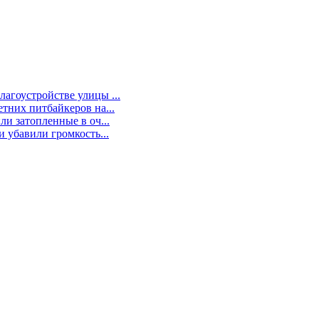
агоустройстве улицы ...
тних питбайкеров на...
и затопленные в оч...
 убавили громкость...