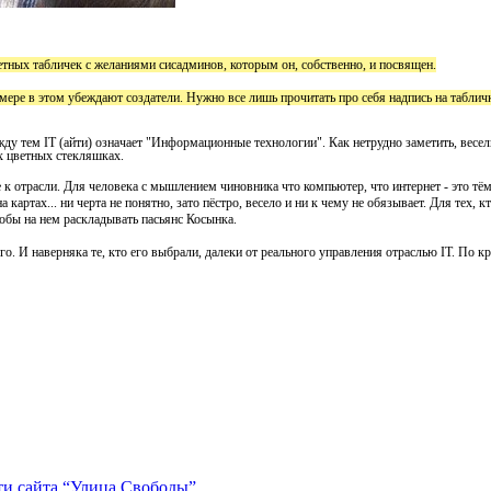
етных табличек с желаниями сисадминов, которым он, собственно, и посвящен.
ере в этом убеждают создатели. Нужно все лишь прочитать про себя надпись на табличк
ду тем IT (айти) означает "Информационные технологии". Как нетрудно заметить, весель
х цветных стекляшках.
 к отрасли. Для человека с мышлением чиновника что компьютер, что интернет - это тём
ртах... ни черта не понятно, зато пёстро, весело и ни к чему не обязывает. Для тех, кт
обы на нем раскладывать пасьянс Косынка.
о. И наверняка те, кто его выбрали, далеки от реального управления отраслью IT. По кра
ти сайта “Улица Свободы”