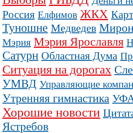
Деньги н
ЖКХ
Россия
Карт
Елфимов
Туношне
Мирон
Медведев
Мэрия Ярославля
Мэрия
Н
Сатурн
Областная Дума
Пр
Ситуация на дорогах
Сле
УМВД
Управляющие компа
Утренняя гимнастика
УФ
Хорошие новости
Цитат
Ястребов