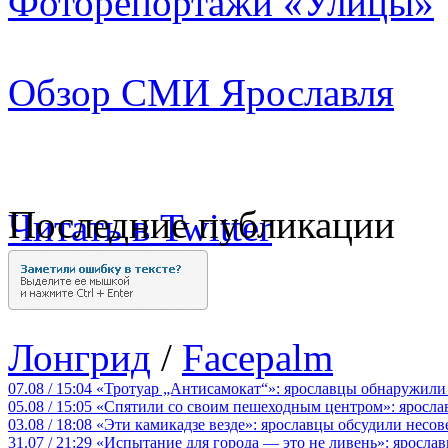
Фоторепортажи «Улицы»
Обзор СМИ Ярославля
Последние публикации
Читать в Twitter
Лонгрид
/
Facepalm
07.08 / 15:04
«Тротуар „Антисамокат“»: ярославцы обнаружили
05.08 / 15:05
«Спятили со своим пешеходным центром»: яросла
03.08 / 18:08
«Эти камикадзе везде»: ярославцы обсудили несов
31.07 / 21:29
«Испытание для города — это не ливень»: ярослав