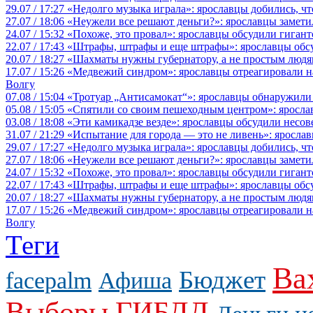
29.07 / 17:27
«Недолго музыка играла»: ярославцы добились, ч
27.07 / 18:06
«Неужели все решают деньги?»: ярославцы замети
24.07 / 15:32
«Похоже, это провал»: ярославцы обсудили гигант
22.07 / 17:43
«Штрафы, штрафы и еще штрафы»: ярославцы обсу
20.07 / 18:27
«Шахматы нужны губернатору, а не простым людя
17.07 / 15:26
«Медвежий синдром»: ярославцы отреагировали на 
Волгу
07.08 / 15:04
«Тротуар „Антисамокат“»: ярославцы обнаружили
05.08 / 15:05
«Спятили со своим пешеходным центром»: яросла
03.08 / 18:08
«Эти камикадзе везде»: ярославцы обсудили несов
31.07 / 21:29
«Испытание для города — это не ливень»: ярослав
29.07 / 17:27
«Недолго музыка играла»: ярославцы добились, ч
27.07 / 18:06
«Неужели все решают деньги?»: ярославцы замети
24.07 / 15:32
«Похоже, это провал»: ярославцы обсудили гигант
22.07 / 17:43
«Штрафы, штрафы и еще штрафы»: ярославцы обсу
20.07 / 18:27
«Шахматы нужны губернатору, а не простым людя
17.07 / 15:26
«Медвежий синдром»: ярославцы отреагировали на 
Волгу
Теги
Ва
Бюджет
facepalm
Афиша
Выборы
ГИБДД