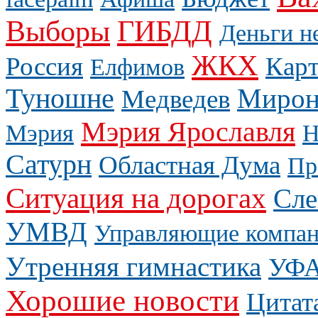
Выборы
ГИБДД
Деньги н
ЖКХ
Россия
Карт
Елфимов
Туношне
Мирон
Медведев
Мэрия Ярославля
Мэрия
Н
Сатурн
Областная Дума
Пр
Ситуация на дорогах
Сле
УМВД
Управляющие компа
Утренняя гимнастика
УФ
Хорошие новости
Цитат