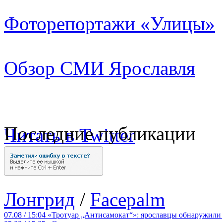
Фоторепортажи «Улицы»
Обзор СМИ Ярославля
Последние публикации
Читать в Twitter
Лонгрид
/
Facepalm
07.08 / 15:04
«Тротуар „Антисамокат“»: ярославцы обнаружили