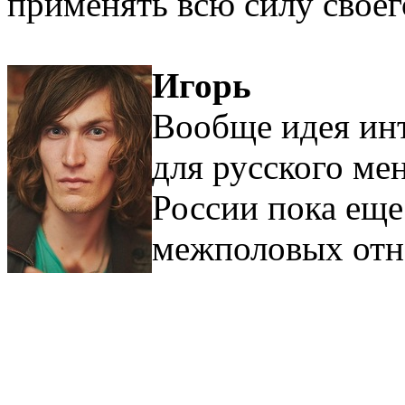
применять всю силу своег
Игорь
Вообще идея инт
для русского мен
России пока ещ
межполовых отн