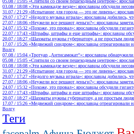
05.08 / 15:05
«Спятили со своим пешеходным центром»: яросла
03.08 / 18:08
«Эти камикадзе везде»: ярославцы обсудили несов
31.07 / 21:29
«Испытание для города — это не ливень»: ярослав
29.07 / 17:27
«Недолго музыка играла»: ярославцы добились, ч
27.07 / 18:06
«Неужели все решают деньги?»: ярославцы замети
24.07 / 15:32
«Похоже, это провал»: ярославцы обсудили гигант
22.07 / 17:43
«Штрафы, штрафы и еще штрафы»: ярославцы обсу
20.07 / 18:27
«Шахматы нужны губернатору, а не простым людя
17.07 / 15:26
«Медвежий синдром»: ярославцы отреагировали на 
Волгу
07.08 / 15:04
«Тротуар „Антисамокат“»: ярославцы обнаружили
05.08 / 15:05
«Спятили со своим пешеходным центром»: яросла
03.08 / 18:08
«Эти камикадзе везде»: ярославцы обсудили несов
31.07 / 21:29
«Испытание для города — это не ливень»: ярослав
29.07 / 17:27
«Недолго музыка играла»: ярославцы добились, ч
27.07 / 18:06
«Неужели все решают деньги?»: ярославцы замети
24.07 / 15:32
«Похоже, это провал»: ярославцы обсудили гигант
22.07 / 17:43
«Штрафы, штрафы и еще штрафы»: ярославцы обсу
20.07 / 18:27
«Шахматы нужны губернатору, а не простым людя
17.07 / 15:26
«Медвежий синдром»: ярославцы отреагировали на 
Волгу
Теги
Ва
Бюджет
facepalm
Афиша