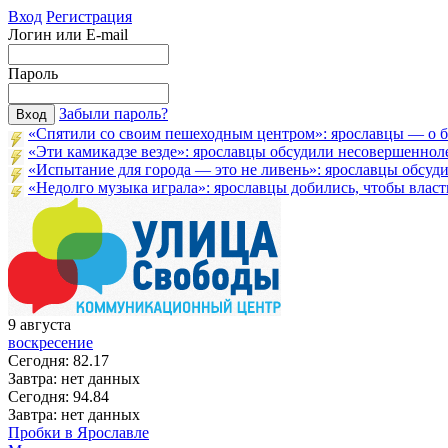
Вход
Регистрация
Логин или E-mail
Пароль
Забыли пароль?
«Спятили со своим пешеходным центром»: ярославцы — о бл
«Эти камикадзе везде»: ярославцы обсудили несовершенноле
«Испытание для города — это не ливень»: ярославцы обсудил
«Недолго музыка играла»: ярославцы добились, чтобы власти
9
августа
воскресение
Сегодня:
82.17
Завтра:
нет данных
Сегодня:
94.84
Завтра:
нет данных
Пробки в Ярославле