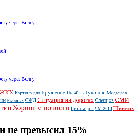
сту через Волгу
ной
сту через Волгу
ЖКХ
Крушение Як-42 в Туношне
Картина дня
Медведев
Ситуация на дорогах
СМИ
тин
СЖД
Слепцов
Рыбинск
тив
Хорошие новости
Шинник
Цитата дня
ЧМ-2018
ти не превысил 15%