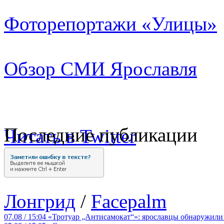
Фоторепортажи «Улицы»
Обзор СМИ Ярославля
Последние публикации
Читать в Twitter
Лонгрид
/
Facepalm
07.08 / 15:04
«Тротуар „Антисамокат“»: ярославцы обнаружили