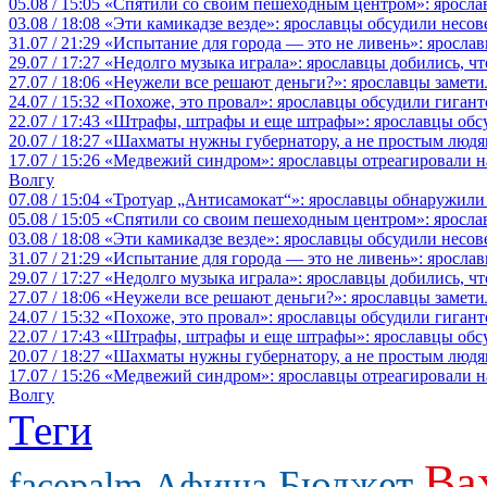
05.08 / 15:05
«Спятили со своим пешеходным центром»: яросла
03.08 / 18:08
«Эти камикадзе везде»: ярославцы обсудили несов
31.07 / 21:29
«Испытание для города — это не ливень»: ярослав
29.07 / 17:27
«Недолго музыка играла»: ярославцы добились, ч
27.07 / 18:06
«Неужели все решают деньги?»: ярославцы замети
24.07 / 15:32
«Похоже, это провал»: ярославцы обсудили гигант
22.07 / 17:43
«Штрафы, штрафы и еще штрафы»: ярославцы обсу
20.07 / 18:27
«Шахматы нужны губернатору, а не простым людя
17.07 / 15:26
«Медвежий синдром»: ярославцы отреагировали на 
Волгу
07.08 / 15:04
«Тротуар „Антисамокат“»: ярославцы обнаружили
05.08 / 15:05
«Спятили со своим пешеходным центром»: яросла
03.08 / 18:08
«Эти камикадзе везде»: ярославцы обсудили несов
31.07 / 21:29
«Испытание для города — это не ливень»: ярослав
29.07 / 17:27
«Недолго музыка играла»: ярославцы добились, ч
27.07 / 18:06
«Неужели все решают деньги?»: ярославцы замети
24.07 / 15:32
«Похоже, это провал»: ярославцы обсудили гигант
22.07 / 17:43
«Штрафы, штрафы и еще штрафы»: ярославцы обсу
20.07 / 18:27
«Шахматы нужны губернатору, а не простым людя
17.07 / 15:26
«Медвежий синдром»: ярославцы отреагировали на 
Волгу
Теги
Ва
Бюджет
facepalm
Афиша