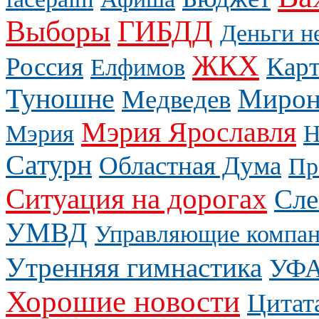
Выборы
ГИБДД
Деньги н
ЖКХ
Россия
Карт
Елфимов
Туношне
Мирон
Медведев
Мэрия Ярославля
Мэрия
Н
Сатурн
Областная Дума
Пр
Ситуация на дорогах
Сле
УМВД
Управляющие компа
Утренняя гимнастика
УФ
Хорошие новости
Цитат