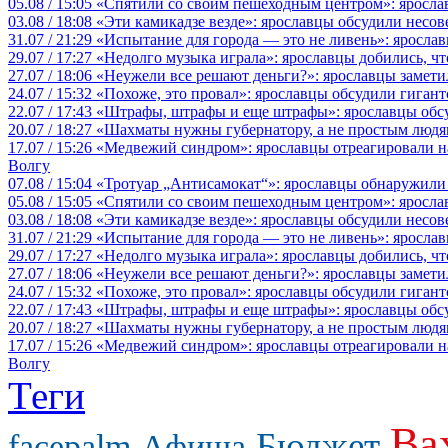
05.08 / 15:05
«Спятили со своим пешеходным центром»: яросла
03.08 / 18:08
«Эти камикадзе везде»: ярославцы обсудили несов
31.07 / 21:29
«Испытание для города — это не ливень»: ярослав
29.07 / 17:27
«Недолго музыка играла»: ярославцы добились, ч
27.07 / 18:06
«Неужели все решают деньги?»: ярославцы замети
24.07 / 15:32
«Похоже, это провал»: ярославцы обсудили гигант
22.07 / 17:43
«Штрафы, штрафы и еще штрафы»: ярославцы обсу
20.07 / 18:27
«Шахматы нужны губернатору, а не простым людя
17.07 / 15:26
«Медвежий синдром»: ярославцы отреагировали на 
Волгу
07.08 / 15:04
«Тротуар „Антисамокат“»: ярославцы обнаружили
05.08 / 15:05
«Спятили со своим пешеходным центром»: яросла
03.08 / 18:08
«Эти камикадзе везде»: ярославцы обсудили несов
31.07 / 21:29
«Испытание для города — это не ливень»: ярослав
29.07 / 17:27
«Недолго музыка играла»: ярославцы добились, ч
27.07 / 18:06
«Неужели все решают деньги?»: ярославцы замети
24.07 / 15:32
«Похоже, это провал»: ярославцы обсудили гигант
22.07 / 17:43
«Штрафы, штрафы и еще штрафы»: ярославцы обсу
20.07 / 18:27
«Шахматы нужны губернатору, а не простым людя
17.07 / 15:26
«Медвежий синдром»: ярославцы отреагировали на 
Волгу
Теги
Ва
Бюджет
facepalm
Афиша