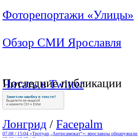
Фоторепортажи «Улицы»
Обзор СМИ Ярославля
Последние публикации
Читать в Twitter
Лонгрид
/
Facepalm
07.08 / 15:04
«Тротуар „Антисамокат“»: ярославцы обнаружили