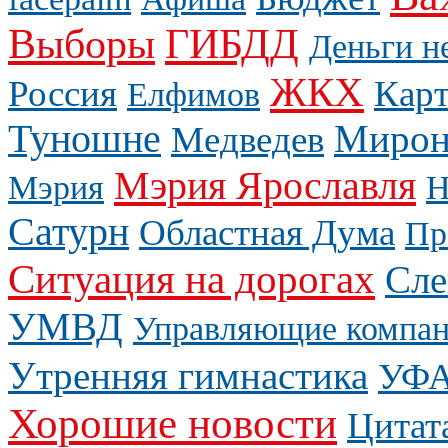
Выборы
ГИБДД
Деньги н
ЖКХ
Россия
Карт
Елфимов
Туношне
Мирон
Медведев
Мэрия Ярославля
Мэрия
Н
Сатурн
Областная Дума
Пр
Ситуация на дорогах
Сле
УМВД
Управляющие компа
Утренняя гимнастика
УФ
Хорошие новости
Цитат