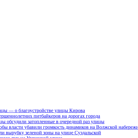
вцы — о благоустройстве улицы Кирова
ершеннолетних питбайкеров на дорогах города
цы обсудили затопленные в очередной раз улицы
тобы власти убавили громкость динамиков на Волжской набереж
ли вырубку зеленой зоны на улице Суздальской