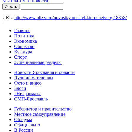
Мы платим за новости
URL:
http://www.ulizza.ru/novosti/yaroslavl-kino-chetverg-18358/
Главное
Политика
Экономика
Общество
Культура
Спорт
#Специальные разделы
Новости Ярославля и области
Лучшие материалы
Фото и видео
Блоги
«Не-формат»
СМП-Ярославль
Губернатор и правительство
Местное самоуправление
Облдума
Официально
В России