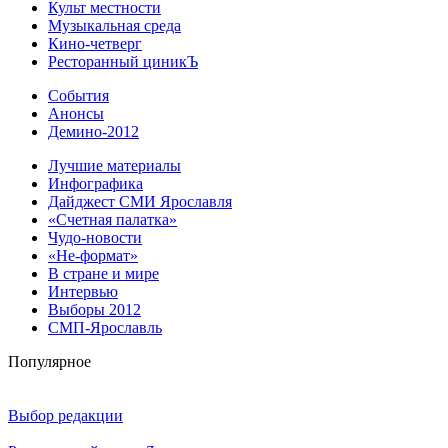
Культ местности
Музыкальная среда
Кино-четверг
Ресторанный циникЪ
События
Анонсы
Демино-2012
Лучшие материалы
Инфографика
Дайджест СМИ Ярославля
«Счетная палатка»
Чудо-новости
«Не-формат»
В стране и мире
Интервью
Выборы 2012
СМП-Ярославль
Популярное
Выбор редакции