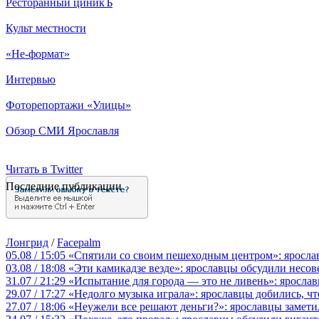
Ресторанный циникЪ
Культ местности
«Не-формат»
Интервью
Фоторепортажи «Улицы»
Обзор СМИ Ярославля
Читать в Twitter
Последние публикации
Лонгрид
/
Facepalm
05.08 / 15:05
«Спятили со своим пешеходным центром»: яросла
03.08 / 18:08
«Эти камикадзе везде»: ярославцы обсудили несов
31.07 / 21:29
«Испытание для города — это не ливень»: ярослав
29.07 / 17:27
«Недолго музыка играла»: ярославцы добились, ч
27.07 / 18:06
«Неужели все решают деньги?»: ярославцы замети