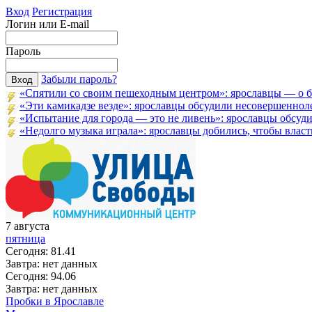
Вход
Регистрация
Логин или E-mail
Пароль
Забыли пароль?
«Спятили со своим пешеходным центром»: ярославцы — о бл
«Эти камикадзе везде»: ярославцы обсудили несовершенноле
«Испытание для города — это не ливень»: ярославцы обсудил
«Недолго музыка играла»: ярославцы добились, чтобы власти
7
августа
пятница
Сегодня:
81.41
Завтра:
нет данных
Сегодня:
94.06
Завтра:
нет данных
Пробки в Ярославле