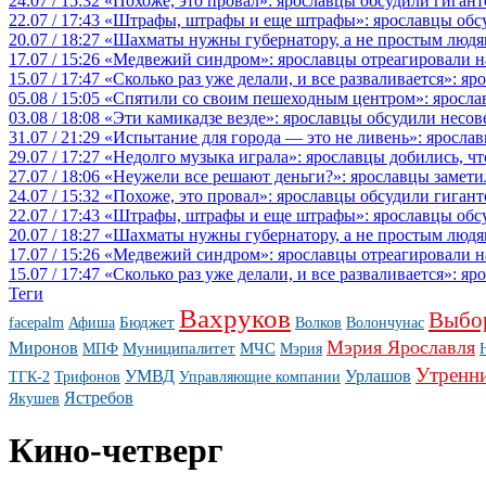
24.07 / 15:32
«Похоже, это провал»: ярославцы обсудили гигант
22.07 / 17:43
«Штрафы, штрафы и еще штрафы»: ярославцы обсу
20.07 / 18:27
«Шахматы нужны губернатору, а не простым людя
17.07 / 15:26
«Медвежий синдром»: ярославцы отреагировали на 
15.07 / 17:47
«Сколько раз уже делали, и все разваливается»: я
05.08 / 15:05
«Спятили со своим пешеходным центром»: яросла
03.08 / 18:08
«Эти камикадзе везде»: ярославцы обсудили несов
31.07 / 21:29
«Испытание для города — это не ливень»: ярослав
29.07 / 17:27
«Недолго музыка играла»: ярославцы добились, ч
27.07 / 18:06
«Неужели все решают деньги?»: ярославцы замети
24.07 / 15:32
«Похоже, это провал»: ярославцы обсудили гигант
22.07 / 17:43
«Штрафы, штрафы и еще штрафы»: ярославцы обсу
20.07 / 18:27
«Шахматы нужны губернатору, а не простым людя
17.07 / 15:26
«Медвежий синдром»: ярославцы отреагировали на 
15.07 / 17:47
«Сколько раз уже делали, и все разваливается»: я
Теги
Вахруков
Выбо
Бюджет
facepalm
Афиша
Волков
Волончунас
Мэрия Ярославля
Миронов
Муниципалитет
МЧС
МПФ
Мэрия
Утренн
УМВД
Урлашов
ТГК-2
Трифонов
Управляющие компании
Ястребов
Якушев
Кино-четверг