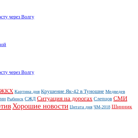
сту через Волгу
ной
сту через Волгу
ЖКХ
Крушение Як-42 в Туношне
Картина дня
Медведев
Ситуация на дорогах
СМИ
тин
СЖД
Слепцов
Рыбинск
тив
Хорошие новости
Шинник
Цитата дня
ЧМ-2018