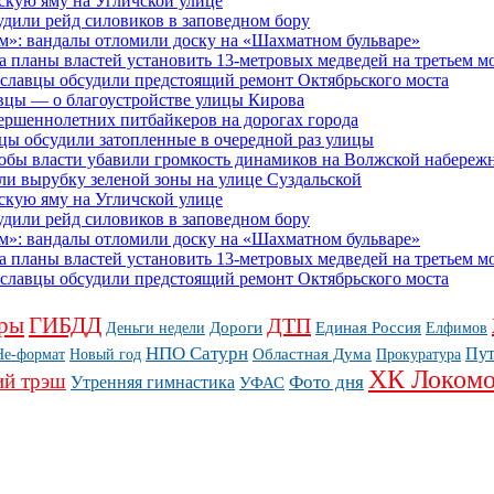
скую яму на Угличской улице
дили рейд силовиков в заповедном бору
м»: вандалы отломили доску на «Шахматном бульваре»
планы властей установить 13-метровых медведей на третьем мо
рославцы обсудили предстоящий ремонт Октябрьского моста
вцы — о благоустройстве улицы Кирова
ершеннолетних питбайкеров на дорогах города
цы обсудили затопленные в очередной раз улицы
тобы власти убавили громкость динамиков на Волжской набереж
ли вырубку зеленой зоны на улице Суздальской
скую яму на Угличской улице
дили рейд силовиков в заповедном бору
м»: вандалы отломили доску на «Шахматном бульваре»
планы властей установить 13-метровых медведей на третьем мо
рославцы обсудили предстоящий ремонт Октябрьского моста
ры
ГИБДД
ДТП
Дороги
Единая Россия
Деньги недели
Елфимов
НПО Сатурн
Пу
Областная Дума
Не-формат
Новый год
Прокуратура
ХК Локомо
ий трэш
Фото дня
Утренняя гимнастика
УФАС