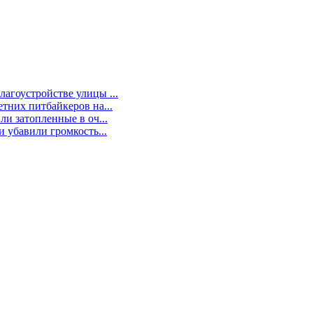
агоустройстве улицы ...
тних питбайкеров на...
и затопленные в оч...
 убавили громкость...