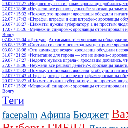
29.07 / 17:27
«Недолго музыка играла»: ярославцы добились, ч
27.07 / 18:06
«Неужели все решают деньги?»: ярославцы замети
24.07 / 15:32
«Похоже, это провал»: ярославцы обсудили гигант
22.07 / 17:43
«Штрафы, штрафы и еще штрафы»: ярославцы обсу
20.07 / 18:27
«Шахматы нужны губернатору, а не простым людя
17.07 / 15:26
«Медвежий синдром»: ярославцы отреагировали на 
Волгу
07.08 / 15:04
«Тротуар „Антисамокат“»: ярославцы обнаружили
05.08 / 15:05
«Спятили со своим пешеходным центром»: яросла
03.08 / 18:08
«Эти камикадзе везде»: ярославцы обсудили несов
31.07 / 21:29
«Испытание для города — это не ливень»: ярослав
29.07 / 17:27
«Недолго музыка играла»: ярославцы добились, ч
27.07 / 18:06
«Неужели все решают деньги?»: ярославцы замети
24.07 / 15:32
«Похоже, это провал»: ярославцы обсудили гигант
22.07 / 17:43
«Штрафы, штрафы и еще штрафы»: ярославцы обсу
20.07 / 18:27
«Шахматы нужны губернатору, а не простым людя
17.07 / 15:26
«Медвежий синдром»: ярославцы отреагировали на 
Волгу
Теги
Ва
Бюджет
facepalm
Афиша
Выборы
ГИБДД