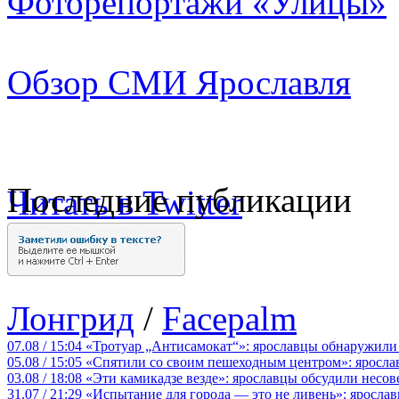
Фоторепортажи «Улицы»
Обзор СМИ Ярославля
Последние публикации
Читать в Twitter
Лонгрид
/
Facepalm
07.08 / 15:04
«Тротуар „Антисамокат“»: ярославцы обнаружили
05.08 / 15:05
«Спятили со своим пешеходным центром»: яросла
03.08 / 18:08
«Эти камикадзе везде»: ярославцы обсудили несов
31.07 / 21:29
«Испытание для города — это не ливень»: ярослав