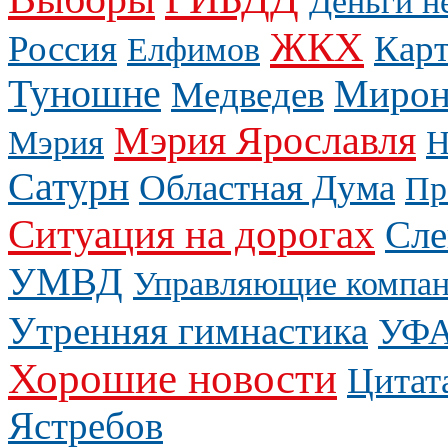
Деньги н
ЖКХ
Россия
Карт
Елфимов
Туношне
Мирон
Медведев
Мэрия Ярославля
Мэрия
Н
Сатурн
Областная Дума
Пр
Ситуация на дорогах
Сле
УМВД
Управляющие компа
Утренняя гимнастика
УФ
Хорошие новости
Цитат
Ястребов