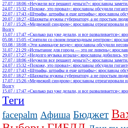
27.07 / 18:06
«Неужели все решают деньги?»: ярославцы замети
24.07 / 15:32
«Похоже, это провал»: ярославцы обсудили гигант
22.07 / 17:43
«Штрафы, штрафы и еще штрафы»: ярославцы обсу
20.07 / 18:27
«Шахматы нужны губернатору, а не простым людя
17.07 / 15:26
«Медвежий синдром»: ярославцы отреагировали на 
Волгу
15.07 / 17:47
«Сколько раз уже делали, и все разваливается»: я
05.08 / 15:05
«Спятили со своим пешеходным центром»: яросла
03.08 / 18:08
«Эти камикадзе везде»: ярославцы обсудили несов
31.07 / 21:29
«Испытание для города — это не ливень»: ярослав
29.07 / 17:27
«Недолго музыка играла»: ярославцы добились, ч
27.07 / 18:06
«Неужели все решают деньги?»: ярославцы замети
24.07 / 15:32
«Похоже, это провал»: ярославцы обсудили гигант
22.07 / 17:43
«Штрафы, штрафы и еще штрафы»: ярославцы обсу
20.07 / 18:27
«Шахматы нужны губернатору, а не простым людя
17.07 / 15:26
«Медвежий синдром»: ярославцы отреагировали на 
Волгу
15.07 / 17:47
«Сколько раз уже делали, и все разваливается»: я
Теги
Ва
Бюджет
facepalm
Афиша
Выборы
ГИБДД