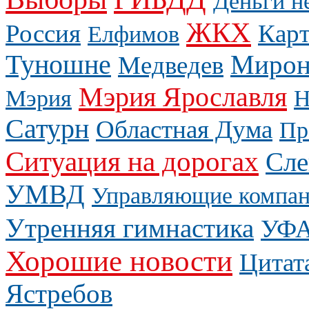
Деньги н
ЖКХ
Россия
Карт
Елфимов
Туношне
Мирон
Медведев
Мэрия Ярославля
Мэрия
Н
Сатурн
Областная Дума
Пр
Ситуация на дорогах
Сле
УМВД
Управляющие компа
Утренняя гимнастика
УФ
Хорошие новости
Цитат
Ястребов