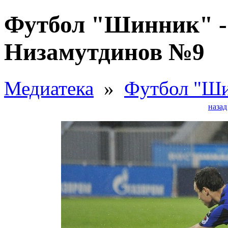
Футбол "Шинник" - 
Низамутдинов №9
Медиатека
»
Футбол "Ши
назад