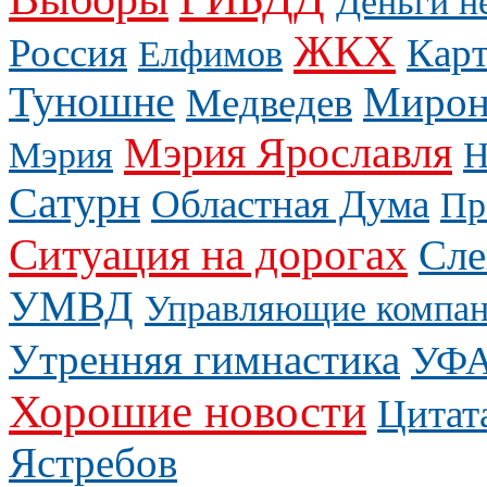
Деньги н
ЖКХ
Россия
Карт
Елфимов
Туношне
Мирон
Медведев
Мэрия Ярославля
Мэрия
Н
Сатурн
Областная Дума
Пр
Ситуация на дорогах
Сле
УМВД
Управляющие компа
Утренняя гимнастика
УФ
Хорошие новости
Цитат
Ястребов