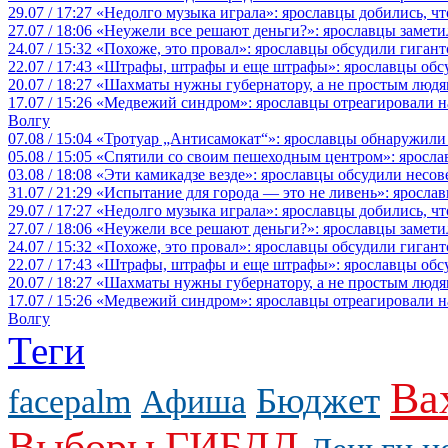
29.07 / 17:27
«Недолго музыка играла»: ярославцы добились, ч
27.07 / 18:06
«Неужели все решают деньги?»: ярославцы замети
24.07 / 15:32
«Похоже, это провал»: ярославцы обсудили гигант
22.07 / 17:43
«Штрафы, штрафы и еще штрафы»: ярославцы обсу
20.07 / 18:27
«Шахматы нужны губернатору, а не простым людя
17.07 / 15:26
«Медвежий синдром»: ярославцы отреагировали на 
Волгу
07.08 / 15:04
«Тротуар „Антисамокат“»: ярославцы обнаружили
05.08 / 15:05
«Спятили со своим пешеходным центром»: яросла
03.08 / 18:08
«Эти камикадзе везде»: ярославцы обсудили несов
31.07 / 21:29
«Испытание для города — это не ливень»: ярослав
29.07 / 17:27
«Недолго музыка играла»: ярославцы добились, ч
27.07 / 18:06
«Неужели все решают деньги?»: ярославцы замети
24.07 / 15:32
«Похоже, это провал»: ярославцы обсудили гигант
22.07 / 17:43
«Штрафы, штрафы и еще штрафы»: ярославцы обсу
20.07 / 18:27
«Шахматы нужны губернатору, а не простым людя
17.07 / 15:26
«Медвежий синдром»: ярославцы отреагировали на 
Волгу
Теги
Ва
Бюджет
facepalm
Афиша
Выборы
ГИБДД