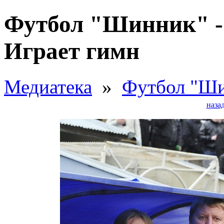
Футбол "Шинник" - 
Играет гимн
Медиатека
»
Футбол "Ши
наза