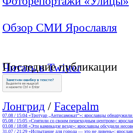
Фоторепортажи «Улицы»
Обзор СМИ Ярославля
Последние публикации
Читать в Twitter
Лонгрид
/
Facepalm
07.08 / 15:04
«Тротуар „Антисамокат“»: ярославцы обнаружили
05.08 / 15:05
«Спятили со своим пешеходным центром»: яросла
03.08 / 18:08
«Эти камикадзе везде»: ярославцы обсудили несов
31.07 / 21:29
«Испытание для города — это не ливень»: ярослав