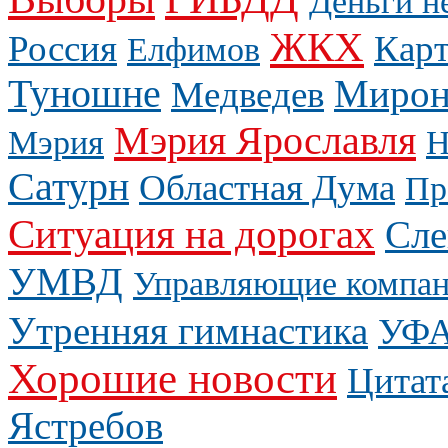
Деньги н
ЖКХ
Россия
Карт
Елфимов
Туношне
Мирон
Медведев
Мэрия Ярославля
Мэрия
Н
Сатурн
Областная Дума
Пр
Ситуация на дорогах
Сле
УМВД
Управляющие компа
Утренняя гимнастика
УФ
Хорошие новости
Цитат
Ястребов