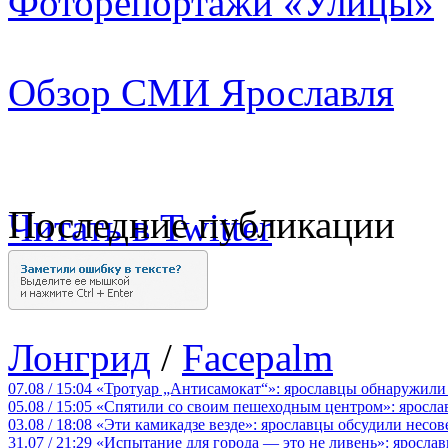
Фоторепортажи «Улицы»
Обзор СМИ Ярославля
Последние публикации
Читать в Twitter
Лонгрид
/
Facepalm
07.08 / 15:04
«Тротуар „Антисамокат“»: ярославцы обнаружили
05.08 / 15:05
«Спятили со своим пешеходным центром»: яросла
03.08 / 18:08
«Эти камикадзе везде»: ярославцы обсудили несов
31.07 / 21:29
«Испытание для города — это не ливень»: ярослав