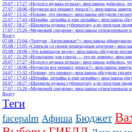
29.07 / 17:27
«Недолго музыка играла»: ярославцы добились, ч
27.07 / 18:06
«Неужели все решают деньги?»: ярославцы замети
24.07 / 15:32
«Похоже, это провал»: ярославцы обсудили гигант
22.07 / 17:43
«Штрафы, штрафы и еще штрафы»: ярославцы обсу
20.07 / 18:27
«Шахматы нужны губернатору, а не простым людя
17.07 / 15:26
«Медвежий синдром»: ярославцы отреагировали на 
Волгу
07.08 / 15:04
«Тротуар „Антисамокат“»: ярославцы обнаружили
05.08 / 15:05
«Спятили со своим пешеходным центром»: яросла
03.08 / 18:08
«Эти камикадзе везде»: ярославцы обсудили несов
31.07 / 21:29
«Испытание для города — это не ливень»: ярослав
29.07 / 17:27
«Недолго музыка играла»: ярославцы добились, ч
27.07 / 18:06
«Неужели все решают деньги?»: ярославцы замети
24.07 / 15:32
«Похоже, это провал»: ярославцы обсудили гигант
22.07 / 17:43
«Штрафы, штрафы и еще штрафы»: ярославцы обсу
20.07 / 18:27
«Шахматы нужны губернатору, а не простым людя
17.07 / 15:26
«Медвежий синдром»: ярославцы отреагировали на 
Волгу
Теги
Ва
Бюджет
facepalm
Афиша
Выборы
ГИБДД