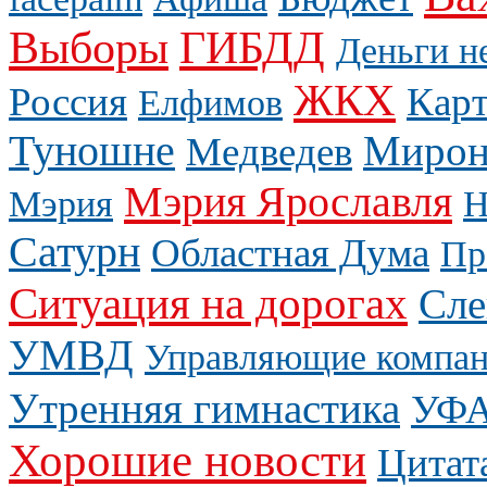
Выборы
ГИБДД
Деньги н
ЖКХ
Россия
Карт
Елфимов
Туношне
Мирон
Медведев
Мэрия Ярославля
Мэрия
Н
Сатурн
Областная Дума
Пр
Ситуация на дорогах
Сле
УМВД
Управляющие компа
Утренняя гимнастика
УФ
Хорошие новости
Цитат