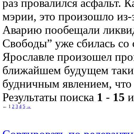
раз провалился асфальт. 
мэрии, это произошло из-
Аварию пообещали ликвид
Свободы” уже сбилась со с
Ярославле произошел пров
ближайшем будущем такие
будничным явлением, что 
Результаты поиска
1
-
15
и
←
1
2
3
4
5
→