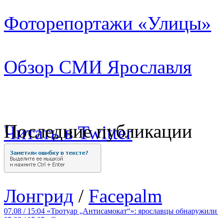
Фоторепортажи «Улицы»
Обзор СМИ Ярославля
Последние публикации
Читать в Twitter
Лонгрид
/
Facepalm
07.08 / 15:04
«Тротуар „Антисамокат“»: ярославцы обнаружили