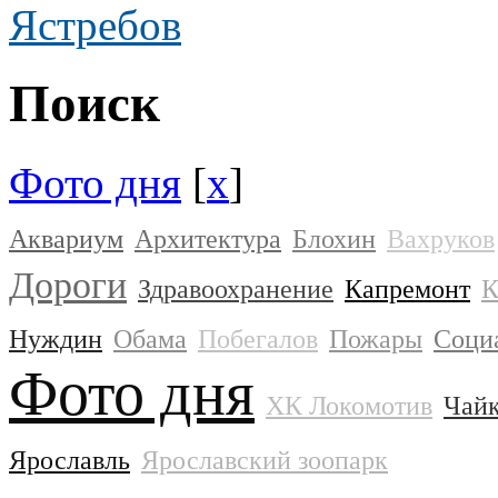
Ястребов
Поиск
Фото дня
[
x
]
Аквариум
Архитектура
Блохин
Вахруков
Дороги
Здравоохранение
Капремонт
К
Нуждин
Обама
Побегалов
Пожары
Соци
Фото дня
ХК Локомотив
Чай
Ярославль
Ярославский зоопарк