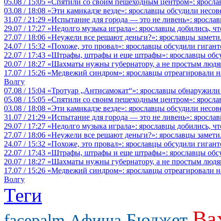
05.08 / 15:05
«Спятили со своим пешеходным центром»: яросла
03.08 / 18:08
«Эти камикадзе везде»: ярославцы обсудили несов
31.07 / 21:29
«Испытание для города — это не ливень»: ярослав
29.07 / 17:27
«Недолго музыка играла»: ярославцы добились, ч
27.07 / 18:06
«Неужели все решают деньги?»: ярославцы замети
24.07 / 15:32
«Похоже, это провал»: ярославцы обсудили гигант
22.07 / 17:43
«Штрафы, штрафы и еще штрафы»: ярославцы обсу
20.07 / 18:27
«Шахматы нужны губернатору, а не простым людя
17.07 / 15:26
«Медвежий синдром»: ярославцы отреагировали на 
Волгу
07.08 / 15:04
«Тротуар „Антисамокат“»: ярославцы обнаружили
05.08 / 15:05
«Спятили со своим пешеходным центром»: яросла
03.08 / 18:08
«Эти камикадзе везде»: ярославцы обсудили несов
31.07 / 21:29
«Испытание для города — это не ливень»: ярослав
29.07 / 17:27
«Недолго музыка играла»: ярославцы добились, ч
27.07 / 18:06
«Неужели все решают деньги?»: ярославцы замети
24.07 / 15:32
«Похоже, это провал»: ярославцы обсудили гигант
22.07 / 17:43
«Штрафы, штрафы и еще штрафы»: ярославцы обсу
20.07 / 18:27
«Шахматы нужны губернатору, а не простым людя
17.07 / 15:26
«Медвежий синдром»: ярославцы отреагировали на 
Волгу
Теги
Ва
Бюджет
facepalm
Афиша