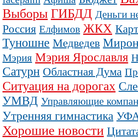
Выборы
ГИБДД
Деньги н
ЖКХ
Россия
Карт
Елфимов
Туношне
Мирон
Медведев
Мэрия Ярославля
Мэрия
Н
Сатурн
Областная Дума
Пр
Ситуация на дорогах
Сле
УМВД
Управляющие компа
Утренняя гимнастика
УФ
Хорошие новости
Цитат