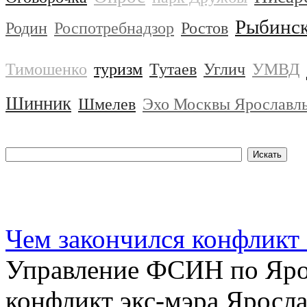
Рыбинс
Родин
Роспотребнадзор
Ростов
Тимошенко
туризм
Тутаев
Углич
УМВД
Шинник
Шмелев
Эхо Москвы Ярославл
Чем закончился конфликт
Управление ФСИН по Яро
конфликт экс-мэра Яросла