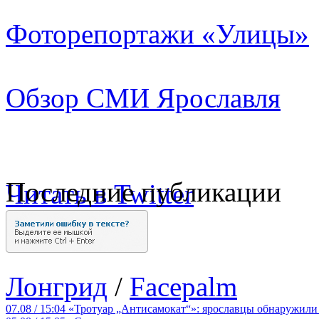
Фоторепортажи «Улицы»
Обзор СМИ Ярославля
Последние публикации
Читать в Twitter
Лонгрид
/
Facepalm
07.08 / 15:04
«Тротуар „Антисамокат“»: ярославцы обнаружили