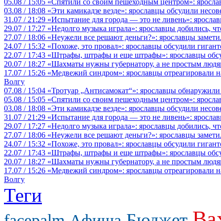
05.08 / 15:05
«Спятили со своим пешеходным центром»: яросла
03.08 / 18:08
«Эти камикадзе везде»: ярославцы обсудили несов
31.07 / 21:29
«Испытание для города — это не ливень»: ярослав
29.07 / 17:27
«Недолго музыка играла»: ярославцы добились, ч
27.07 / 18:06
«Неужели все решают деньги?»: ярославцы замети
24.07 / 15:32
«Похоже, это провал»: ярославцы обсудили гигант
22.07 / 17:43
«Штрафы, штрафы и еще штрафы»: ярославцы обсу
20.07 / 18:27
«Шахматы нужны губернатору, а не простым людя
17.07 / 15:26
«Медвежий синдром»: ярославцы отреагировали на 
Волгу
07.08 / 15:04
«Тротуар „Антисамокат“»: ярославцы обнаружили
05.08 / 15:05
«Спятили со своим пешеходным центром»: яросла
03.08 / 18:08
«Эти камикадзе везде»: ярославцы обсудили несов
31.07 / 21:29
«Испытание для города — это не ливень»: ярослав
29.07 / 17:27
«Недолго музыка играла»: ярославцы добились, ч
27.07 / 18:06
«Неужели все решают деньги?»: ярославцы замети
24.07 / 15:32
«Похоже, это провал»: ярославцы обсудили гигант
22.07 / 17:43
«Штрафы, штрафы и еще штрафы»: ярославцы обсу
20.07 / 18:27
«Шахматы нужны губернатору, а не простым людя
17.07 / 15:26
«Медвежий синдром»: ярославцы отреагировали на 
Волгу
Теги
Ва
Бюджет
facepalm
Афиша