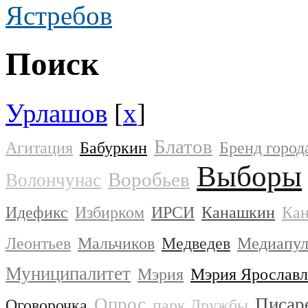
Ястребов
Поиск
Урлашов
[
x
]
Блатов
Агитация
Бабуркин
Бренд город
Выборы
Воробьев
Волончунас
Идефикс
Избирком
ИРСИ
Канашкин
Кан
Леонтьев
Мальчиков
Медведев
Медиапул
Муниципалитет
Мэрия
Мэрия Ярославл
Опрос
Писар
Оговорочка
парк Дружбы