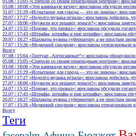
05.08 / 15:05
«Спятили со своим пешеходным центром»: яросла
03.08 / 18:08
«Эти камикадзе везде»: ярославцы обсудили несов
31.07 / 21:29
«Испытание для города — это не ливень»: ярослав
29.07 / 17:27
«Недолго музыка играла»: ярославцы добились, ч
27.07 / 18:06
«Неужели все решают деньги?»: ярославцы замети
24.07 / 15:32
«Похоже, это провал»: ярославцы обсудили гигант
22.07 / 17:43
«Штрафы, штрафы и еще штрафы»: ярославцы обсу
20.07 / 18:27
«Шахматы нужны губернатору, а не простым людя
17.07 / 15:26
«Медвежий синдром»: ярославцы отреагировали на 
Волгу
07.08 / 15:04
«Тротуар „Антисамокат“»: ярославцы обнаружили
05.08 / 15:05
«Спятили со своим пешеходным центром»: яросла
03.08 / 18:08
«Эти камикадзе везде»: ярославцы обсудили несов
31.07 / 21:29
«Испытание для города — это не ливень»: ярослав
29.07 / 17:27
«Недолго музыка играла»: ярославцы добились, ч
27.07 / 18:06
«Неужели все решают деньги?»: ярославцы замети
24.07 / 15:32
«Похоже, это провал»: ярославцы обсудили гигант
22.07 / 17:43
«Штрафы, штрафы и еще штрафы»: ярославцы обсу
20.07 / 18:27
«Шахматы нужны губернатору, а не простым людя
17.07 / 15:26
«Медвежий синдром»: ярославцы отреагировали на 
Волгу
Теги
Ва
Бюджет
facepalm
Афиша