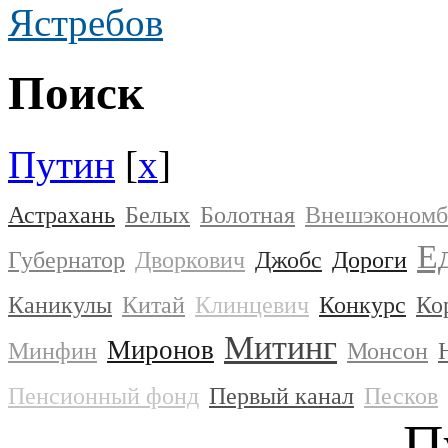
Ястребов
Поиск
Путин
[
x
]
Астрахань
Белых
Болотная
Внешэкономб
Е
Губернатор
Дворкович
Джобс
Дороги
Каникулы
Китай
Клинцевич
Конкурс
Ко
Митинг
Миронов
Минфин
Монсон
Пенсионный фонд
Первый канал
Песков
П