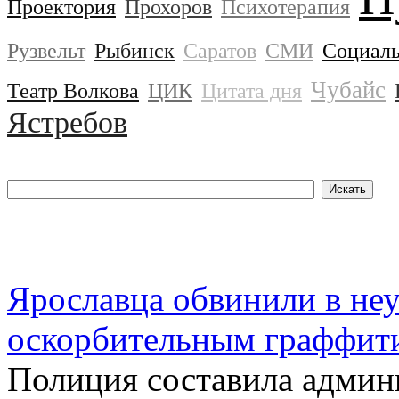
Проектория
Прохоров
Психотерапия
Рузвельт
Рыбинск
Саратов
СМИ
Социаль
Чубайс
Театр Волкова
ЦИК
Цитата дня
Ястребов
Ярославца обвинили в неу
оскорбительным граффит
Полиция составила админ