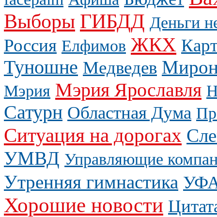
Выборы
ГИБДД
Деньги н
ЖКХ
Россия
Карт
Елфимов
Туношне
Мирон
Медведев
Мэрия Ярославля
Мэрия
Н
Сатурн
Областная Дума
Пр
Ситуация на дорогах
Сле
УМВД
Управляющие компа
Утренняя гимнастика
УФ
Хорошие новости
Цитат