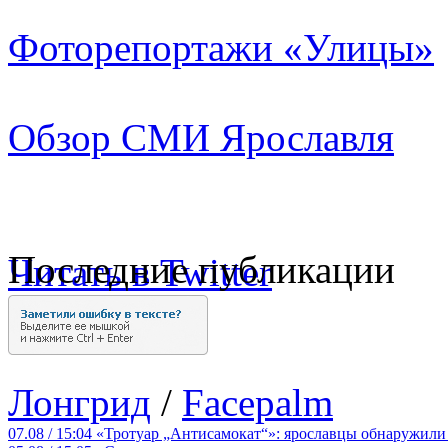
Фоторепортажи «Улицы»
Обзор СМИ Ярославля
Последние публикации
Читать в Twitter
Лонгрид
/
Facepalm
07.08 / 15:04
«Тротуар „Антисамокат“»: ярославцы обнаружили