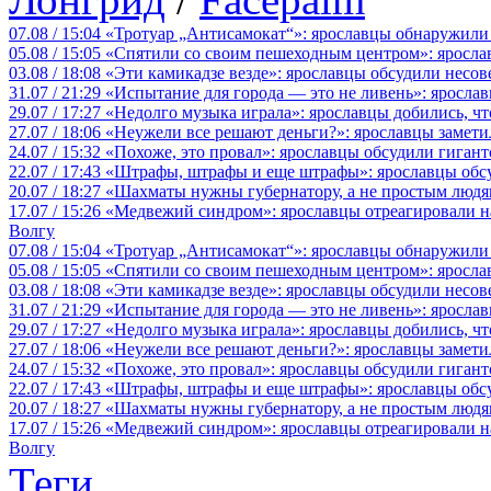
07.08 / 15:04
«Тротуар „Антисамокат“»: ярославцы обнаружили
05.08 / 15:05
«Спятили со своим пешеходным центром»: яросла
03.08 / 18:08
«Эти камикадзе везде»: ярославцы обсудили несов
31.07 / 21:29
«Испытание для города — это не ливень»: ярослав
29.07 / 17:27
«Недолго музыка играла»: ярославцы добились, ч
27.07 / 18:06
«Неужели все решают деньги?»: ярославцы замети
24.07 / 15:32
«Похоже, это провал»: ярославцы обсудили гигант
22.07 / 17:43
«Штрафы, штрафы и еще штрафы»: ярославцы обсу
20.07 / 18:27
«Шахматы нужны губернатору, а не простым людя
17.07 / 15:26
«Медвежий синдром»: ярославцы отреагировали на 
Волгу
07.08 / 15:04
«Тротуар „Антисамокат“»: ярославцы обнаружили
05.08 / 15:05
«Спятили со своим пешеходным центром»: яросла
03.08 / 18:08
«Эти камикадзе везде»: ярославцы обсудили несов
31.07 / 21:29
«Испытание для города — это не ливень»: ярослав
29.07 / 17:27
«Недолго музыка играла»: ярославцы добились, ч
27.07 / 18:06
«Неужели все решают деньги?»: ярославцы замети
24.07 / 15:32
«Похоже, это провал»: ярославцы обсудили гигант
22.07 / 17:43
«Штрафы, штрафы и еще штрафы»: ярославцы обсу
20.07 / 18:27
«Шахматы нужны губернатору, а не простым людя
17.07 / 15:26
«Медвежий синдром»: ярославцы отреагировали на 
Волгу
Теги