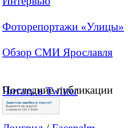
Интервью
Фоторепортажи «Улицы»
Обзор СМИ Ярославля
Последние публикации
Читать в Twitter
Лонгрид
/
Facepalm