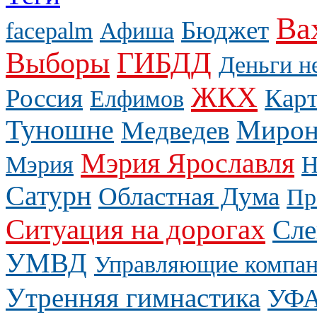
Ва
Бюджет
facepalm
Афиша
Выборы
ГИБДД
Деньги н
ЖКХ
Россия
Карт
Елфимов
Туношне
Мирон
Медведев
Мэрия Ярославля
Мэрия
Н
Сатурн
Областная Дума
Пр
Ситуация на дорогах
Сле
УМВД
Управляющие компа
Утренняя гимнастика
УФ