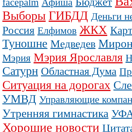
Ва
Бюджет
facepalm
Афиша
Выборы
ГИБДД
Деньги н
ЖКХ
Россия
Карт
Елфимов
Туношне
Мирон
Медведев
Мэрия Ярославля
Мэрия
Н
Сатурн
Областная Дума
Пр
Ситуация на дорогах
Сле
УМВД
Управляющие компа
Утренняя гимнастика
УФ
Хорошие новости
Цитат