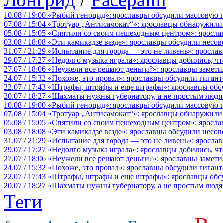
10.08 / 19:00
«Рыбий геноцид»: ярославцы обсудили массовую 
07.08 / 15:04
«Тротуар „Антисамокат“»: ярославцы обнаружили
05.08 / 15:05
«Спятили со своим пешеходным центром»: яросла
03.08 / 18:08
«Эти камикадзе везде»: ярославцы обсудили несов
31.07 / 21:29
«Испытание для города — это не ливень»: ярослав
29.07 / 17:27
«Недолго музыка играла»: ярославцы добились, ч
27.07 / 18:06
«Неужели все решают деньги?»: ярославцы замети
24.07 / 15:32
«Похоже, это провал»: ярославцы обсудили гигант
22.07 / 17:43
«Штрафы, штрафы и еще штрафы»: ярославцы обсу
20.07 / 18:27
«Шахматы нужны губернатору, а не простым людя
10.08 / 19:00
«Рыбий геноцид»: ярославцы обсудили массовую 
07.08 / 15:04
«Тротуар „Антисамокат“»: ярославцы обнаружили
05.08 / 15:05
«Спятили со своим пешеходным центром»: яросла
03.08 / 18:08
«Эти камикадзе везде»: ярославцы обсудили несов
31.07 / 21:29
«Испытание для города — это не ливень»: ярослав
29.07 / 17:27
«Недолго музыка играла»: ярославцы добились, ч
27.07 / 18:06
«Неужели все решают деньги?»: ярославцы замети
24.07 / 15:32
«Похоже, это провал»: ярославцы обсудили гигант
22.07 / 17:43
«Штрафы, штрафы и еще штрафы»: ярославцы обсу
20.07 / 18:27
«Шахматы нужны губернатору, а не простым людя
Теги