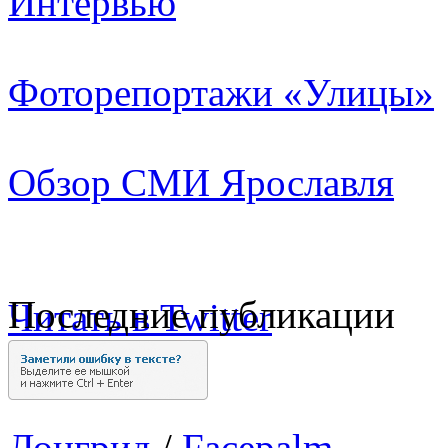
Интервью
Фоторепортажи «Улицы»
Обзор СМИ Ярославля
Последние публикации
Читать в Twitter
Лонгрид
/
Facepalm