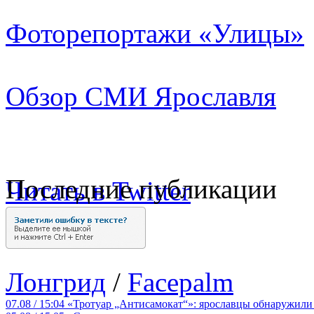
Фоторепортажи «Улицы»
Обзор СМИ Ярославля
Последние публикации
Читать в Twitter
Лонгрид
/
Facepalm
07.08 / 15:04
«Тротуар „Антисамокат“»: ярославцы обнаружили