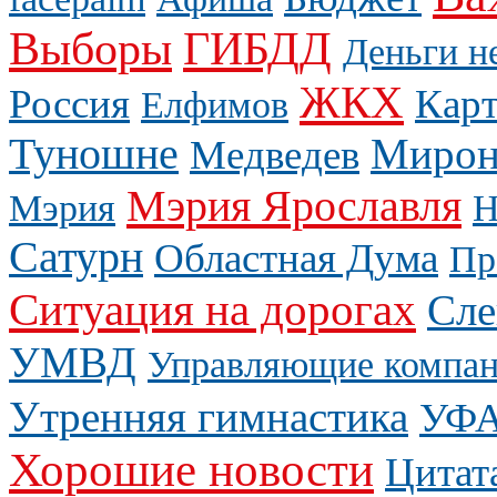
Выборы
ГИБДД
Деньги н
ЖКХ
Россия
Карт
Елфимов
Туношне
Мирон
Медведев
Мэрия Ярославля
Мэрия
Н
Сатурн
Областная Дума
Пр
Ситуация на дорогах
Сле
УМВД
Управляющие компа
Утренняя гимнастика
УФ
Хорошие новости
Цитат