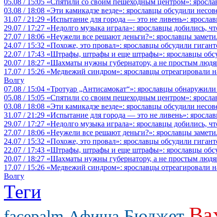
05.08 / 15:05
«Спятили со своим пешеходным центром»: яросла
03.08 / 18:08
«Эти камикадзе везде»: ярославцы обсудили несов
31.07 / 21:29
«Испытание для города — это не ливень»: ярослав
29.07 / 17:27
«Недолго музыка играла»: ярославцы добились, ч
27.07 / 18:06
«Неужели все решают деньги?»: ярославцы замети
24.07 / 15:32
«Похоже, это провал»: ярославцы обсудили гигант
22.07 / 17:43
«Штрафы, штрафы и еще штрафы»: ярославцы обсу
20.07 / 18:27
«Шахматы нужны губернатору, а не простым людя
17.07 / 15:26
«Медвежий синдром»: ярославцы отреагировали на 
Волгу
07.08 / 15:04
«Тротуар „Антисамокат“»: ярославцы обнаружили
05.08 / 15:05
«Спятили со своим пешеходным центром»: яросла
03.08 / 18:08
«Эти камикадзе везде»: ярославцы обсудили несов
31.07 / 21:29
«Испытание для города — это не ливень»: ярослав
29.07 / 17:27
«Недолго музыка играла»: ярославцы добились, ч
27.07 / 18:06
«Неужели все решают деньги?»: ярославцы замети
24.07 / 15:32
«Похоже, это провал»: ярославцы обсудили гигант
22.07 / 17:43
«Штрафы, штрафы и еще штрафы»: ярославцы обсу
20.07 / 18:27
«Шахматы нужны губернатору, а не простым людя
17.07 / 15:26
«Медвежий синдром»: ярославцы отреагировали на 
Волгу
Теги
Ва
Бюджет
facepalm
Афиша